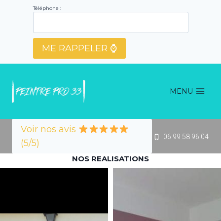
Aller
Téléphone :
au
contenu
MENU
Voir nos avis
06 99 58 96 04
(5/5)
NOS REALISATIONS