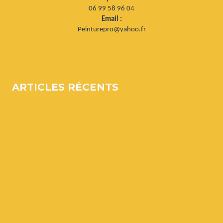
06 99 58 96 04
Email :
Peinturepro@yahoo.fr
ARTICLES RÉCENTS
Artisan peintre boiserie à Bouliac (33270)
Entreprise de façade, peinture à Les Églisottes-et-Chalaures (33230)
Peintre revêtements et sols à Virelade (33720)
Peintre revêtements et sols à Villeneuve (33710)
Peintre revêtements et sols à Virsac (33240)
Peintre revêtements et sols à Villegouge (33141)
Peintre revêtements et sols à Villandraut (33730)
Peintre revêtements et sols à Vignonet (33330)
Peintre revêtements et sols à Vertheuil (33180)
Peintre revêtements et sols à Verdelais (33490)
Peintre revêtements et sols à Vérac (33240)
Peintre revêtements et sols à Targon (33760)
Peintre revêtements et sols à Talais (33590)
Peintre revêtements et sols à Tabanac (33550)