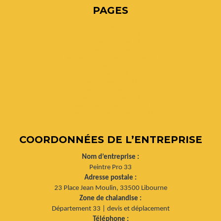
PAGES
Contactez-nous
Décoration intérieur (33)
Démoussage toiture (33)
Mentions légales
Nettoyage et peinture sur façade (33)
Nos réalisations
Peintre Pro 33
Peinture extérieur (33)
Peinture intérieur (33)
Peinture sur boiserie (33)
Revêtement du sol et mur (33)
Travaux de rénovation peinture (33)
COORDONNÉES DE L’ENTREPRISE
Nom d’entreprise :
Peintre Pro 33
Adresse postale :
23 Place Jean Moulin, 33500 Libourne
Zone de chalandise :
Département 33 | devis et déplacement
Téléphone :