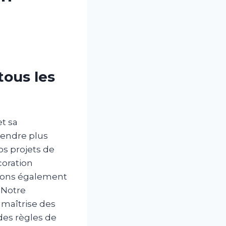
tous les
t sa
rendre plus
os projets de
coration
urons également
. Notre
 maîtrise des
des règles de