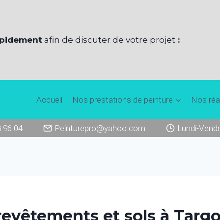
apidement
afin de discuter de votre projet
:
Accueil
Nos prestations de peinture
Nos réa
8 96 04
Peinturepro@yahoo.com
Lundi-Vendr
revêtements et sols à Targ