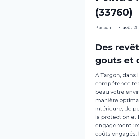
(33760)
Par
admin
août 21
Des revêt
gouts et 
A Targon, dans l
compétence tech
beau votre envi
manière optimal
intérieure, de 
la protection et
engagement : ré
coûts engagés, l