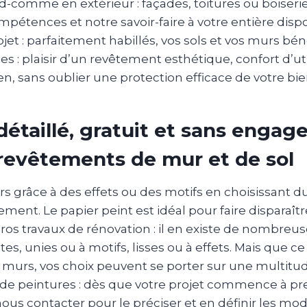
d-comme en extérieur : façades, toitures ou boiseri
étences et notre savoir-faire à votre entière disp
rojet : parfaitement habillés, vos sols et vos murs bé
es : plaisir d’un revêtement esthétique, confort d’uti
ien, sans oublier une protection efficace de votre bie
détaillé, gratuit et sans enga
revêtements de mur et de sol
 grâce à des effets ou des motifs en choisissant d
ement. Le papier peint est idéal pour faire disparaîtr
os travaux de rénovation : il en existe de nombreuse
es, unies ou à motifs, lisses ou à effets. Mais que ce
s murs, vos choix peuvent se porter sur une multitu
de peintures : dès que votre projet commence à pr
nous contacter pour le préciser et en définir les mod