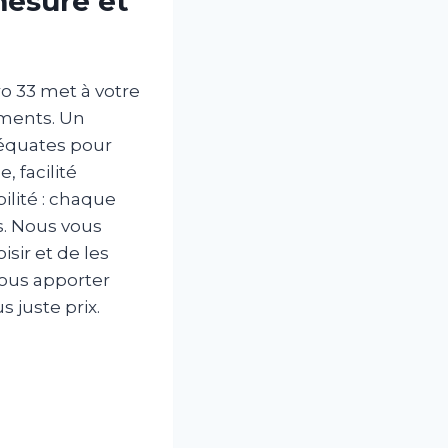
mesure et
ro 33 met à votre
ements. Un
déquates pour
, facilité
ilité : chaque
s. Nous vous
sir et de les
vous apporter
 juste prix.