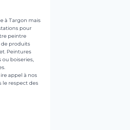
se à Targon mais
stations pour
tre peintre
 de produits
jet. Peintures
 ou boiseries,
es.
ire appel à nos
s le respect des