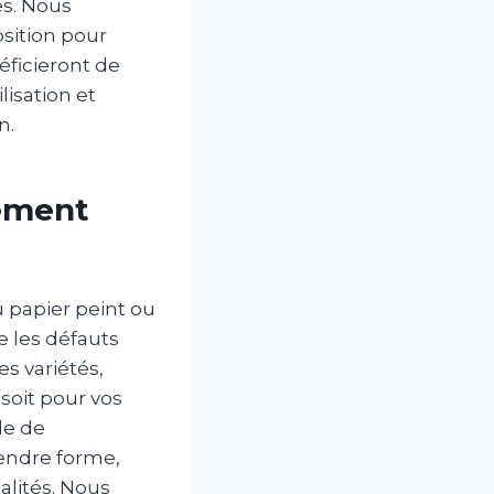
es. Nous
osition pour
néficieront de
lisation et
n.
gement
u papier peint ou
e les défauts
s variétés,
 soit pour vos
de de
endre forme,
alités. Nous