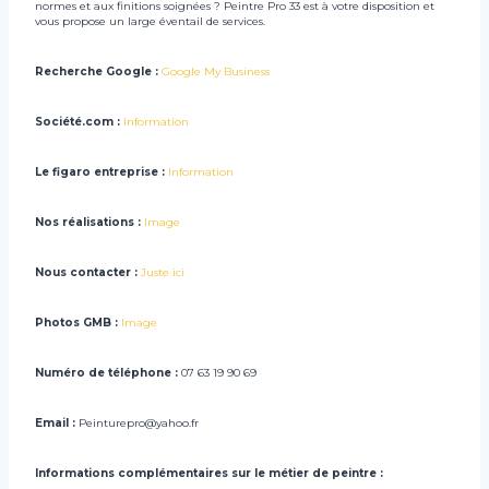
normes et aux finitions soignées ? Peintre Pro 33 est à votre disposition et
vous propose un large éventail de services.
Recherche Google :
Google My Business
Société.com :
Information
Le figaro entreprise :
Information
Nos réalisations :
Image
Nous contacter :
Juste ici
Photos GMB :
Image
Numéro de téléphone :
07 63 19 90 69
Email :
Peinturepro@yahoo.fr
Informations complémentaires sur le métier de peintre :