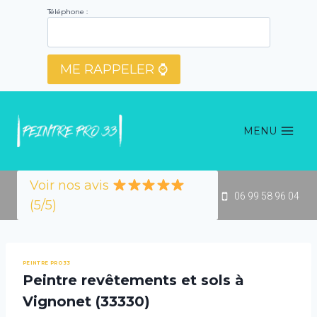
Aller
Téléphone :
au
contenu
MENU
Voir nos avis
06 99 58 96 04
(5/5)
PEINTRE PRO 33
Peintre revêtements et sols à
Vignonet (33330)