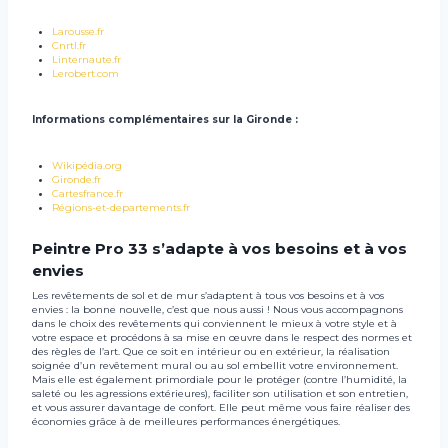
Larousse.
fr
Cnrtl.
fr
Linternaute.
fr
Lerobert.
com
Informations complémentaires sur la Gironde :
Wikipédia.org
Gironde.
fr
Cartesfrance.
fr
Régions-et-departements.
fr
Peintre Pro 33 s’adapte à vos besoins et à vos
envies
Les revêtements de sol et de mur s’adaptent à tous vos besoins et à vos
envies : la bonne nouvelle, c’est que nous aussi ! Nous vous accompagnons
dans le choix des revêtements qui conviennent le mieux à votre style et à
votre espace et procédons à sa mise en œuvre dans le respect des normes et
des règles de l’art. Que ce soit en intérieur ou en extérieur, la réalisation
soignée d’un revêtement mural ou au sol embellit votre environnement.
Mais elle est également primordiale pour le protéger (contre l’humidité, la
saleté ou les agressions extérieures), faciliter son utilisation et son entretien,
et vous assurer davantage de confort. Elle peut même vous faire réaliser des
économies grâce à de meilleures performances énergétiques.