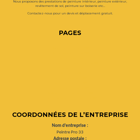
Nous proposons des prestations de peinture intérieur, peinture extérieur,
revêtement de sol, peinture sur boiserie etc…
Contactez-nous pour un devis et déplacement gratuit.
PAGES
Contactez-nous
Décoration intérieur (33)
Démoussage toiture (33)
Mentions légales
Nettoyage et peinture sur façade (33)
Nos réalisations
Peintre Pro 33
Peinture extérieur (33)
Peinture intérieur (33)
Peinture sur boiserie (33)
Revêtement du sol et mur (33)
Travaux de rénovation peinture (33)
COORDONNÉES DE L’ENTREPRISE
Nom d’entreprise :
Peintre Pro 33
Adresse postale :