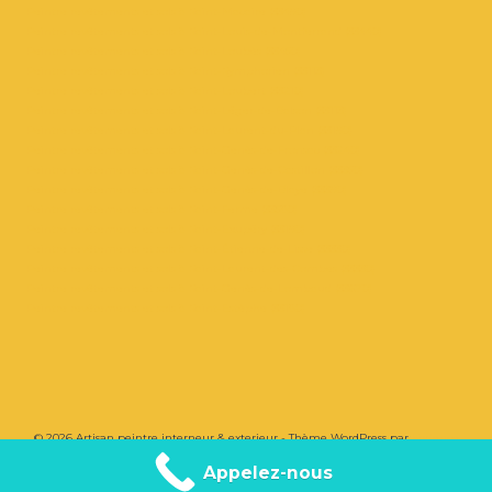
Peintre revêtements et sols à Saint-Macaire (33490)
Peintre revêtements et sols à Saint-Louis-de-Montferrand (33440)
Peintre revêtements et sols à Saint-Loubès (33450)
Peintre revêtements et sols à Saint-Symphorien (33113)
Peintre revêtements et sols à Saint-Loubert (33210)
Peintre revêtements et sols à Saint-Léger-de-Balson (33113)
Peintre revêtements et sols à Saint-Laurent-du-Plan (33190)
Peintre revêtements et sols à Saint-Genès-de-Fronsac (33240)
Peintre revêtements et sols à Saint-Genès-de-Castillon (33350)
Peintre revêtements et sols à Saint-Genès-de-Blaye (33390)
Peintre revêtements et sols à Saint-Ferme (33580)
Peintre revêtements et sols à Saint-Exupéry (33190)
Peintre revêtements et sols à Saint-Étienne-de-Lisse (33330)
Peintre revêtements et sols à Saint-Laurent-des-Combes (33330)
Peintre revêtements et sols à Saint-Genès-de-Lombaud (33670)
Peintre revêtements et sols à Saint-Estèphe (33180)
© 2026 Artisan peintre interneur & exterieur - Thème WordPress par
Kadence
WP
Appelez-nous