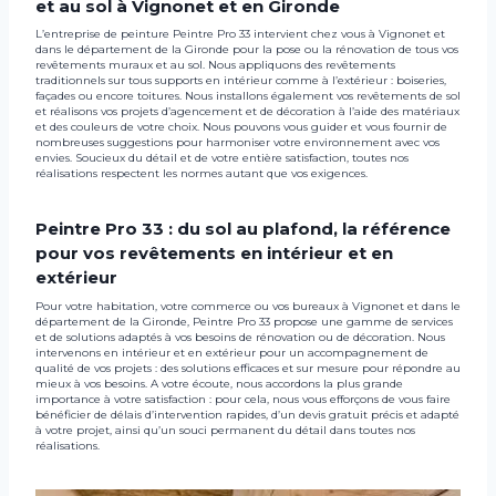
et au sol à Vignonet et en Gironde
L’entreprise de peinture Peintre Pro 33 intervient chez vous à Vignonet et
dans le département de la Gironde pour la pose ou la rénovation de tous vos
revêtements muraux et au sol. Nous appliquons des revêtements
traditionnels sur tous supports en intérieur comme à l’extérieur : boiseries,
façades ou encore toitures. Nous installons également vos revêtements de sol
et réalisons vos projets d’agencement et de décoration à l’aide des matériaux
et des couleurs de votre choix. Nous pouvons vous guider et vous fournir de
nombreuses suggestions pour harmoniser votre environnement avec vos
envies. Soucieux du détail et de votre entière satisfaction, toutes nos
réalisations respectent les normes autant que vos exigences.
Peintre Pro 33 : du sol au plafond, la référence
pour vos revêtements en intérieur et en
extérieur
Pour votre habitation, votre commerce ou vos bureaux à Vignonet et dans le
département de la Gironde, Peintre Pro 33 propose une gamme de services
et de solutions adaptés à vos besoins de rénovation ou de décoration. Nous
intervenons en intérieur et en extérieur pour un accompagnement de
qualité de vos projets : des solutions efficaces et sur mesure pour répondre au
mieux à vos besoins. A votre écoute, nous accordons la plus grande
importance à votre satisfaction : pour cela, nous vous efforçons de vous faire
bénéficier de délais d’intervention rapides, d’un devis gratuit précis et adapté
à votre projet, ainsi qu’un souci permanent du détail dans toutes nos
réalisations.