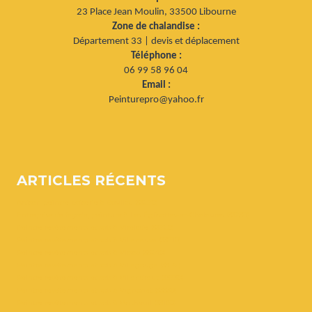
23 Place Jean Moulin, 33500 Libourne
Zone de chalandise :
Département 33 | devis et déplacement
Téléphone :
06 99 58 96 04
Email :
Peinturepro@yahoo.fr
ARTICLES RÉCENTS
Artisan peintre boiserie à Bouliac (33270)
Entreprise de façade, peinture à Les Églisottes-et-Chalaures (33230)
Peintre revêtements et sols à Virelade (33720)
Peintre revêtements et sols à Villeneuve (33710)
Peintre revêtements et sols à Virsac (33240)
Peintre revêtements et sols à Villegouge (33141)
Peintre revêtements et sols à Villandraut (33730)
Peintre revêtements et sols à Vignonet (33330)
Peintre revêtements et sols à Vertheuil (33180)