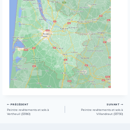
Navigation
PRÉCÉDENT
SUIVANT
Peintre revêtements et sols à
Peintre revêtements et sols à
de
Vertheuil (33180)
Villandraut (33730)
l’article