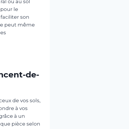
ral ou au sol
 pour le
faciliter son
Elle peut même
ces
incent-de-
eux de vos sols,
ondre à vos
grâce à un
aque pièce selon