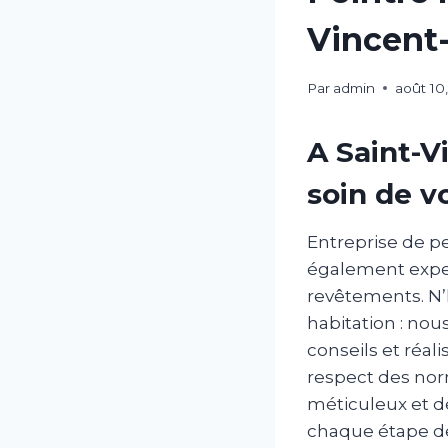
Vincent-
Par
admin
août 10
A Saint-V
soin de v
Entreprise de pe
également expert
revêtements. N’h
habitation : no
conseils et réali
respect des nor
méticuleux et d
chaque étape de