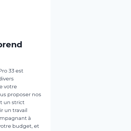
 prend
Pro 33 est
divers
e votre
ous proposer nos
t un strict
 un travail
compagnant à
otre budget, et