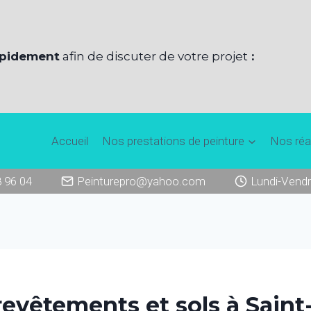
apidement
afin de discuter de votre projet
:
Accueil
Nos prestations de peinture
Nos réa
8 96 04
Peinturepro@yahoo.com
Lundi-Vendr
revêtements et sols à Saint