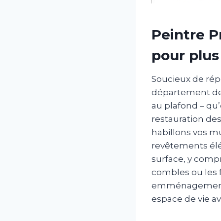
Peintre P
pour plus
Soucieux de rép
département de l
au plafond – qu’
restauration de
habillons vos m
revêtements élé
surface, y compr
combles ou les 
emménagement ou
espace de vie av