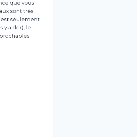
ance que vous
iaux sont très
il est seulement
y aider), le
éprochables.