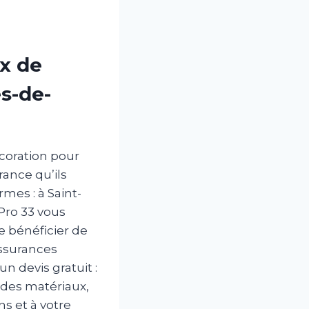
ux de
s-de-
coration pour
ance qu’ils
rmes : à Saint-
Pro 33 vous
e bénéficier de
assurances
n devis gratuit :
 des matériaux,
s et à votre