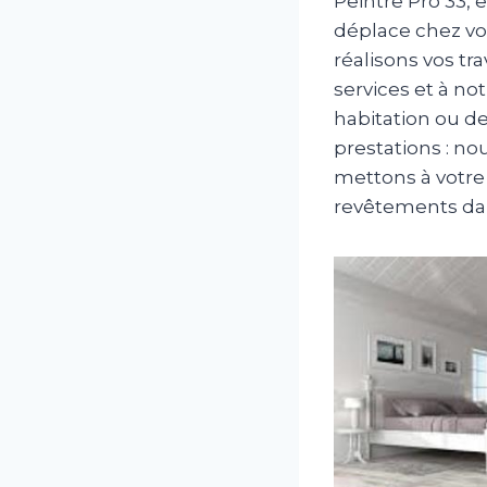
Peintre Pro 33, 
déplace chez vo
réalisons vos tr
services et à no
habitation ou d
prestations : no
mettons à votre 
revêtements dan