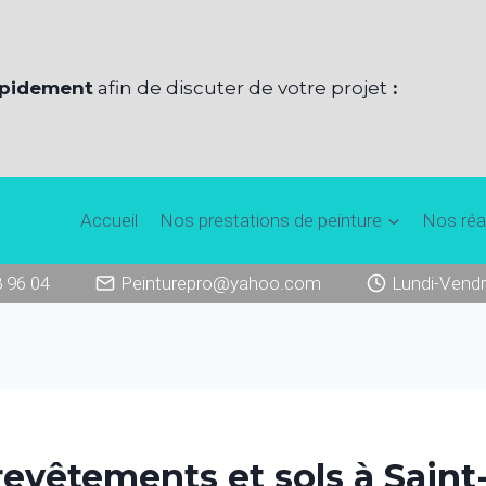
apidement
afin de discuter de votre projet
:
Accueil
Nos prestations de peinture
Nos réa
8 96 04
Peinturepro@yahoo.com
Lundi-Vendr
revêtements et sols à Sain