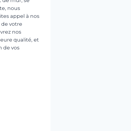
t de mur, se
te, nous
ites appel à nos
 de votre
uvrez nos
eure qualité, et
on de vos