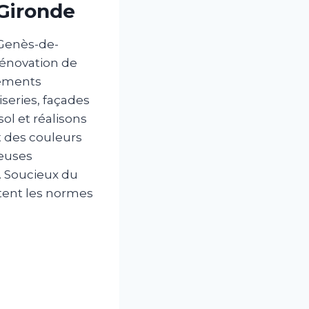
 Gironde
-Genès-de-
rénovation de
tements
iseries, façades
ol et réalisons
t des couleurs
reuses
. Soucieux du
ectent les normes