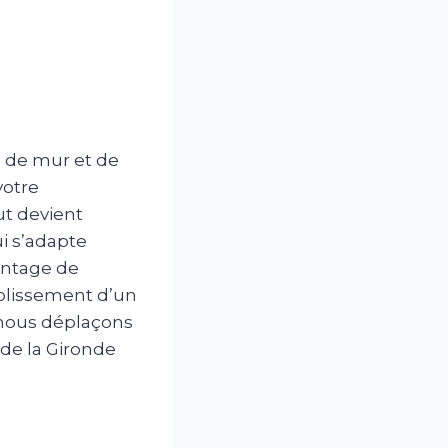
s de mur et de
votre
ut devient
ui s’adapte
antage de
ablissement d’un
s nous déplaçons
de la Gironde