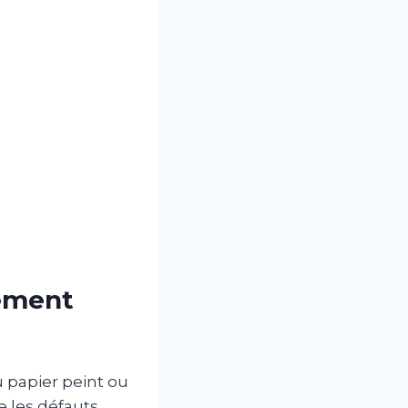
gement
u papier peint ou
e les défauts