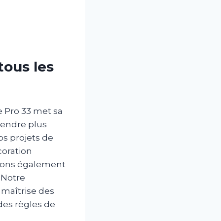
tous les
e Pro 33 met sa
rendre plus
os projets de
coration
urons également
. Notre
 maîtrise des
des règles de