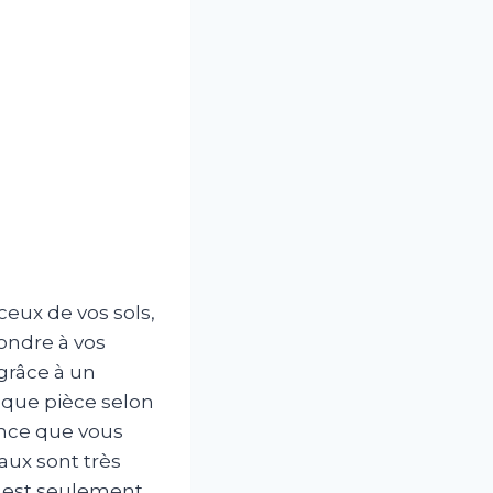
eux de vos sols,
ondre à vos
grâce à un
aque pièce selon
ance que vous
iaux sont très
il est seulement