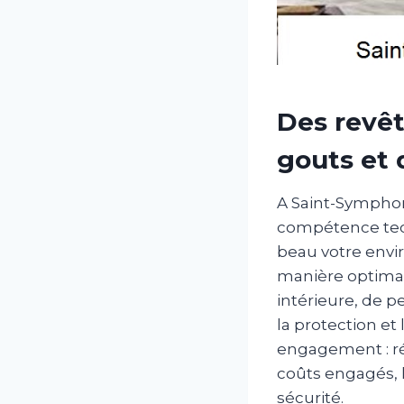
Des revêt
gouts et 
A Saint-Symphor
compétence tech
beau votre envi
manière optimal
intérieure, de 
la protection et
engagement : ré
coûts engagés, l
sécurité.