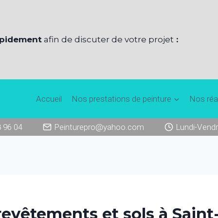
apidement
afin de discuter de votre projet
:
Accueil
Nos prestations de peinture
Nos réa
8 96 04
Peinturepro@yahoo.com
Lundi-Vendr
revêtements et sols à Saint