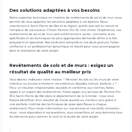
Des solutions adaptées à vos besoins
Notre expertise technique en matière de revêtements de sol et de mur nous
permet de vous apporter les solutions adaptées à vos besoins. Nous
intervenons à Saint-Pierre-de-Bat et sa région, quelle que soit la nature et
l’ampleur de vos travaux. Choisir Peintre Pro 33, c’est choisir l’expérience. Les
revêtements de sol et de mur sont extrêmement variés : connaître leurs
spécificités et les techniques les plus appropriées demande d’être à la fois
polyvalent et spécialisé. Nos tarifs sont attractifs et nos devis gratuits. Faites
confiance à un professionnel dynamique et réactif pour vous accompagner
dans la réalisation de votre projet.
Revêtements de sols et de murs : exigez un
résultat de qualité au meilleur prix
Vous désirez redécorer votre maison ? Rénover les sols ou les murs de votre
intérieur ou encore entretenir vos extérieurs (façades, toiture, boiserie…) ?
Pour un résultat irréprochable, durable et conforme aux normes, faites
appel à un expert des revêtements. Faites appel aux services de Peintre Pro
33 à Saint-Pierre-de-Bat dans le département de la Gironde : nous vous
faisons bénéficier d’un résultat de haute qualité au meilleur prix grâce à
une parfaite maîtrise des techniques de pose spécifiques à chaque
revêtement. Pour toute information sur nos services et nos tarifs, contactez-
nous : nous répondons à vos questions, vous conseillons, et vous donnons tous
les éléments pour estimer le coût et la durée de votre projet.