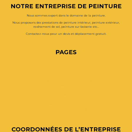
NOTRE ENTREPRISE DE PEINTURE
Nous sommes expert dans le domaine de la peinture.
Nous proposons des prestations de peinture intérieur, peinture extérieur,
revêtement de sol, peinture sur boiserie etc…
Contactez-nous pour un devis et déplacement gratuit.
PAGES
Contactez-nous
Décoration intérieur (33)
Démoussage toiture (33)
Mentions légales
Nettoyage et peinture sur façade (33)
Nos réalisations
Peintre Pro 33
Peinture extérieur (33)
Peinture intérieur (33)
Peinture sur boiserie (33)
Revêtement du sol et mur (33)
Travaux de rénovation peinture (33)
COORDONNÉES DE L’ENTREPRISE