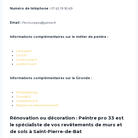
Numéro de téléphone :
07 63 19 90 69
Email :
Peinturepro@yahoo.fr
Informations complémentaires sur le métier de peintre :
Larousse.
fr
Cnrtl.
fr
Linternaute.
fr
Lerobert.
com
Informations complémentaires sur la Gironde :
Wikipédia.org
Gironde.
fr
Cartesfrance.
fr
Régions-et-departements.
fr
Rénovation ou décoration : Peintre pro 33 est
le spécialiste de vos revêtements de murs et
de sols à Saint-Pierre-de-Bat