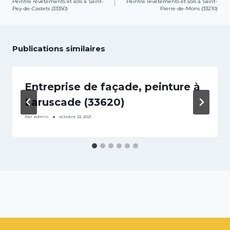
Peintre revêtements et sols à Saint-
Peintre revêtements et sols à Saint-
de
Pey-de-Castets (33350)
Pierre-de-Mons (33210)
l’article
Publications similaires
Entreprise de façade, peinture à
Laruscade (33620)
Par
admin
octobre 23, 2021