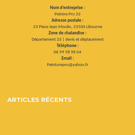
Nom d’entreprise :
Peintre Pro 33
Adresse postale :
23 Place Jean Moulin, 33500 Libourne
Zone de chalandise :
Département 33 | devis et déplacement
Téléphone :
06 99 58 96 04
Email :
Peinturepro@yahoo.fr
ARTICLES RÉCENTS
Artisan peintre boiserie à Bouliac (33270)
Entreprise de façade, peinture à Les Églisottes-et-Chalaures (33230)
Peintre revêtements et sols à Virelade (33720)
Peintre revêtements et sols à Villeneuve (33710)
Peintre revêtements et sols à Virsac (33240)