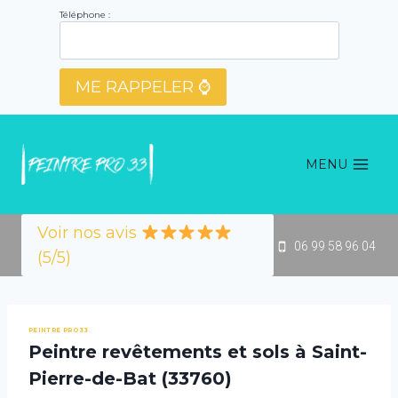
Aller
Téléphone :
au
contenu
MENU
Voir nos avis
06 99 58 96 04
(5/5)
PEINTRE PRO 33
Peintre revêtements et sols à Saint-
Pierre-de-Bat (33760)