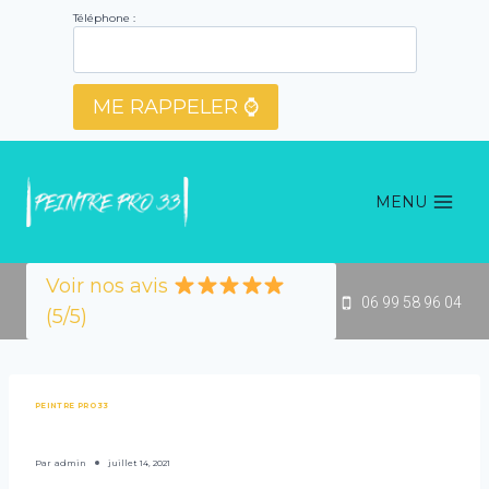
Aller
Téléphone :
au
contenu
MENU
Voir nos avis
06 99 58 96 04
(5/5)
PEINTRE PRO 33
Par
admin
juillet 14, 2021