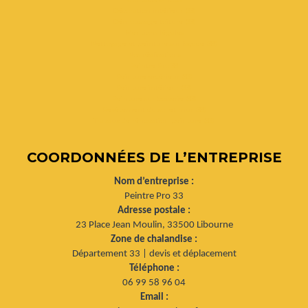
Décoration intérieur (33)
Démoussage toiture (33)
Mentions légales
Nettoyage et peinture sur façade (33)
Nos réalisations
Peintre Pro 33
Peinture extérieur (33)
Peinture intérieur (33)
Peinture sur boiserie (33)
Revêtement du sol et mur (33)
Travaux de rénovation peinture (33)
COORDONNÉES DE L’ENTREPRISE
Nom d’entreprise :
Peintre Pro 33
Adresse postale :
23 Place Jean Moulin, 33500 Libourne
Zone de chalandise :
Département 33 | devis et déplacement
Téléphone :
06 99 58 96 04
Email :