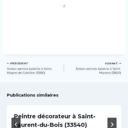
/
/
Navigation
PRÉCÉDENT
SUIVANT
Artisan peintre boiserie à Saint-
Artisan peintre boiserie à Saint-
de
Magne-de-Castillon (33350)
Mariens (33620)
l’article
Publications similaires
Peintre décorateur à Saint-
Laurent-du-Bois (33540)